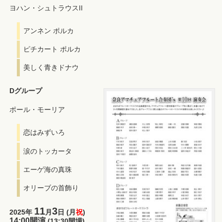
ヨハン・シュトラウスII
アンネン ポルカ
ピチカート ポルカ
美しく青きドナウ
Dグループ
ポール・モーリア
恋はみずいろ
涙のトッカータ
エーゲ海の真珠
オリーブの首飾り
11
3
2025年
月
日 (月
祝
)
14:00開演
(13:30開場)