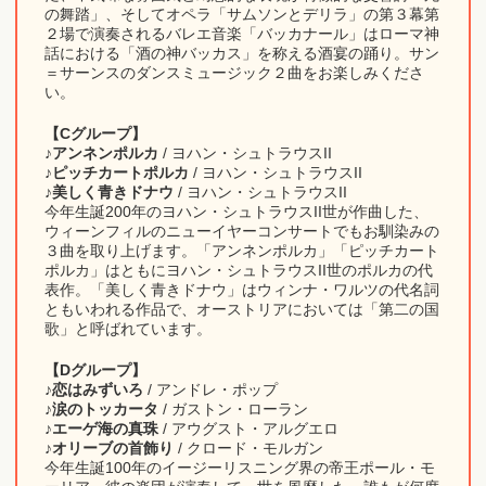
の舞踏」、そしてオペラ「サムソンとデリラ」の第３幕第
２場で演奏されるバレエ音楽「バッカナール」はローマ神
話における「酒の神バッカス」を称える酒宴の踊り。サン
＝サーンスのダンスミュージック２曲をお楽しみくださ
い。
【Cグループ】
♪アンネンポルカ
/ ヨハン・シュトラウスII
♪ピッチカートポルカ
/ ヨハン・シュトラウスII
♪美しく青きドナウ
/ ヨハン・シュトラウスII
今年生誕200年のヨハン・シュトラウスII世が作曲した、
ウィーンフィルのニューイヤーコンサートでもお馴染みの
３曲を取り上げます。「アンネンポルカ」「ピッチカート
ポルカ」はともにヨハン・シュトラウスII世のポルカの代
表作。「美しく青きドナウ」はウィンナ・ワルツの代名詞
ともいわれる作品で、オーストリアにおいては「第二の国
歌」と呼ばれています。
【Dグループ】
♪
恋はみずいろ
/ アンドレ・ポップ
♪涙のトッカータ
/ ガストン・ローラン
♪エーゲ海の真珠
/ アウグスト・アルグエロ
♪オリーブの首飾り
/ クロード・モルガン
今年生誕100年のイージーリスニング界の帝王ポール・モ