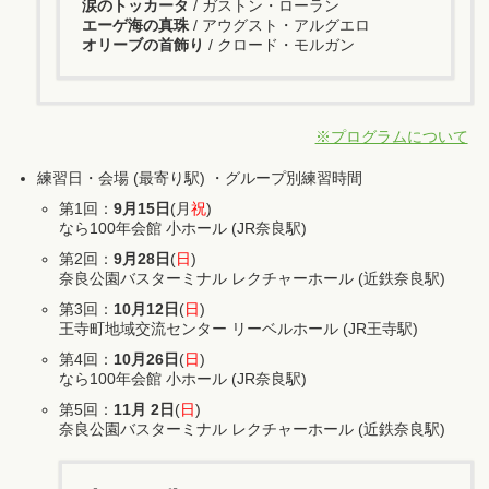
涙のトッカータ
/ ガストン・ローラン
エーゲ海の真珠
/ アウグスト・アルグエロ
オリーブの首飾り
/ クロード・モルガン
※プログラムについて
練習日・会場 (最寄り駅) ・グループ別練習時間
第1回：
9月15日
(月
祝
)
なら100年会館 小ホール (JR奈良駅)
第2回：
9月28日
(
日
)
奈良公園バスターミナル レクチャーホール (近鉄奈良駅)
第3回：
10月12日
(
日
)
王寺町地域交流センター リーベルホール (JR王寺駅)
第4回：
10月26日
(
日
)
なら100年会館 小ホール (JR奈良駅)
第5回：
11月 2日
(
日
)
奈良公園バスターミナル レクチャーホール (近鉄奈良駅)