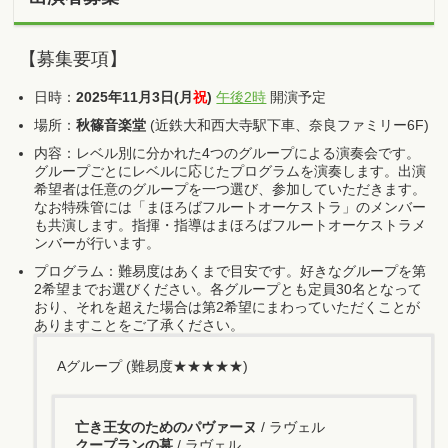
【募集要項】
日時：
2025年11月3日(月
祝
)
午後2時
開演予定
場所：
秋篠音楽堂
(近鉄大和西大寺駅下車、奈良ファミリー6F)
内容：レベル別に分かれた4つのグループによる演奏会です。
グループごとにレベルに応じたプログラムを演奏します。出演
希望者は任意のグループを一つ選び、参加していただきます。
なお特殊管には「まほろばフルートオーケストラ」のメンバー
も共演します。指揮・指導はまほろばフルートオーケストラメ
ンバーが行います。
プログラム：難易度はあくまで目安です。好きなグループを第
2希望までお選びください。各グループとも定員30名となって
おり、それを超えた場合は第2希望にまわっていただくことが
ありますことをご了承ください。
Aグループ (難易度★★★★★)
亡き王女のためのパヴァーヌ
/ ラヴェル
クープランの墓
/ ラヴェル