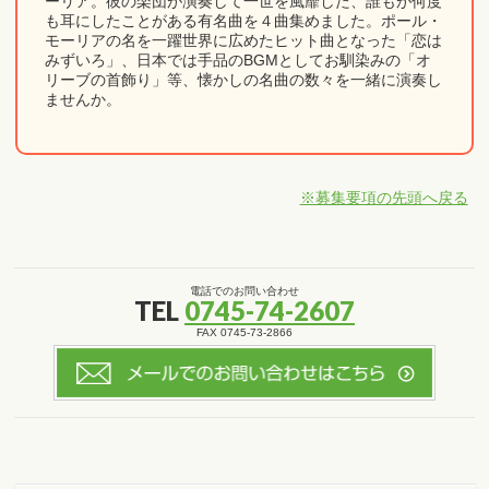
ーリア。彼の楽団が演奏して一世を風靡した、誰もが何度
も耳にしたことがある有名曲を４曲集めました。ポール・
モーリアの名を一躍世界に広めたヒット曲となった「恋は
みずいろ」、日本では手品のBGMとしてお馴染みの「オ
リーブの首飾り」等、懐かしの名曲の数々を一緒に演奏し
ませんか。
※募集要項の先頭へ戻る
電話でのお問い合わせ
TEL
0745-74-2607
FAX 0745-73-2866