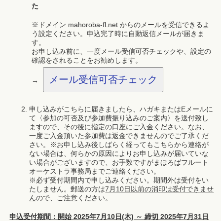
た
※ドメイン mahoroba-fl.net からのメールを受信できるよ
う設定ください。申込完了時に自動返信メールが届きま
す。
お申し込み前に、一度メール受信可否チェックや、設定の
確認をされることをお勧めします。
メール受信可否チェック
→
申し込みがこちらに届きましたら、ハガキまたはEメールに
て〈参加の可否及び参加費振り込みのご案内〉を送付致し
ますので、その後に指定の口座にご入金ください。なお、
一度ご入金頂いた参加費は返金できませんのでご了承くだ
さい。※お申し込み後しばらく経ってもこちらから連絡が
ない場合は、何らかの原因によりお申し込みが届いていな
い場合がございますので、お手数ですがまほろばフルート
オーケストラ事務局までご連絡ください。
※必ず受付期間内で申し込みください。期間外は受付をい
たしません。郵送の方は
7月10日以前の消印は受付できませ
ん
ので、ご注意ください。
申込受付期間：開始 2025年7月10日(木) ～ 締切 2025年7月31日