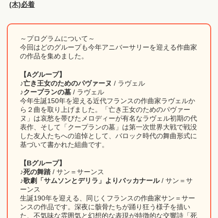
(木)必着
～プログラムについて～
今回はどのグループも今年アニバーサリーを迎える作曲家
の作品を集めました。
【Aグループ】
♪亡き王女のためのパヴァーヌ
/ ラヴェル
♪クープランの墓
/ ラヴェル
今年生誕150年を迎える近代フランスの作曲家ラヴェルか
ら２曲を取り上げました。「亡き王女のためのパヴァー
ヌ」は哀愁を帯びたメロディーが有名なラヴェル初期の代
表作、そして「クープランの墓」は第一次世界大戦で戦没
した友人たちへの追悼として、バロック時代の舞曲形式に
基づいて書かれた組曲です。
【Bグループ】
♪死の舞踏
/ サン＝サーンス
♪歌劇「サムソンとデリラ」よりバッカナール
/ サン＝サ
ーンス
生誕190年を迎える、同じくフランスの作曲家サン＝サー
ンスの作品です。深夜に骸骨たちが踊り狂う様子を描い
た、不気味な雰囲気と幻想的な表現が特徴的な交響詩「死